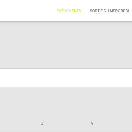
EVÈNEMENTS
SORTIE DU MERCREDI
ERCREDI
J
JEUDI
V
VENDREDI