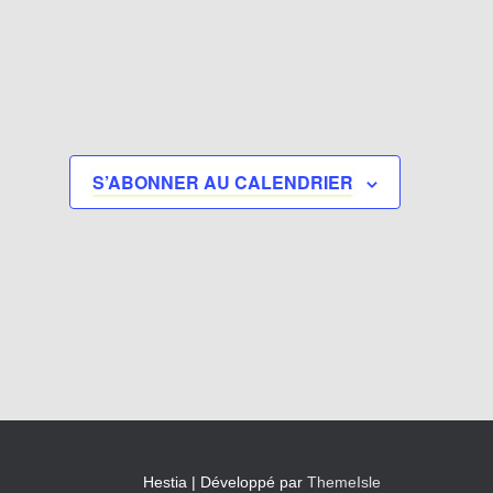
t,
évènement,
évènement,
S’ABONNER AU CALENDRIER
Hestia | Développé par
ThemeIsle