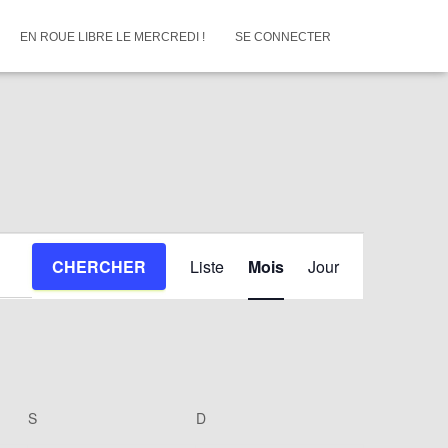
EN ROUE LIBRE LE MERCREDI !
SE CONNECTER
Navigation
CHERCHER
Liste
Mois
Jour
de
vues
Évènement
S
SAMEDI
D
DIMANCHE