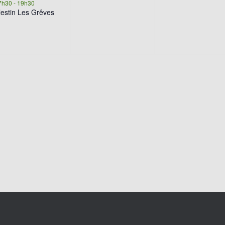
évènement,
évènement,
évènemen
7h30
-
19h30
lestin Les Grêves