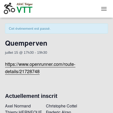
« Tous les Évènements
OUVRI
Cet évènement est passé.
Quemperven
juillet 15 @ 17h30
-
19h30
https://www.openrunner.com/route-
details/21728748
Actuellement inscrit
Axel Normand
Christophe Cottel
Thierry HERNEQUE
Frederic Alran